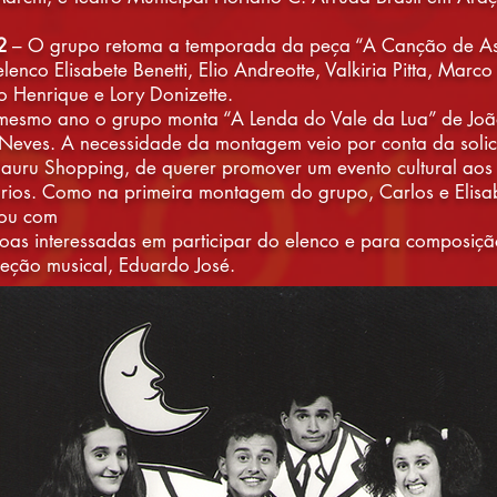
2
– O grupo retoma a temporada da peça “A Canção de As
lenco Elisabete Benetti, Elio Andreotte, Valkiria Pitta, Mar
o Henrique e Lory Donizette.
esmo ano o grupo monta “A Lenda do Vale da Lua” de Jo
Neves. A necessidade da montagem veio por conta da solic
auru Shopping, de querer promover um evento cultural aos
rios. Como na primeira montagem do grupo, Carlos e Elisa
tou com
oas interessadas em participar do elenco e para composiç
reção musical, Eduardo José.