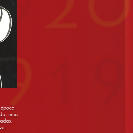
a época
ado, uma
tadas.
ver