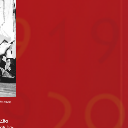
Donizete,
Zita
çatuba-