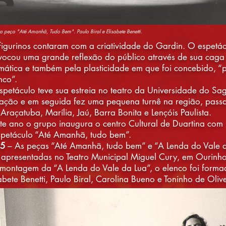
 peça "Até Amanhã, Tudo Bem". Paulo Biral e Elisabete Benetti.
figurinos contaram com a criatividade do Gardin. O espetá
vocou uma grande reflexão do público através de sua caga
mática e também pela plasticidade em que foi concebido, “p
nco”.
spetáculo teve sua estreia no teatro da Universidade do Sa
ação e em seguida fez uma pequena turnê na região, pass
Araçatuba, Marília, Jaú, Barra Bonita e Lençóis Paulista.
te ano o grupo inaugura o centro Cultural de Duartina com
spetáculo “Até Amanhã, tudo bem”.
5
– As peças “Até Amanhã, tudo bem” e “A Lenda do Vale 
 apresentadas no Teatro Municipal Miguel Cury, em Ourinhos
montagem da “A Lenda do Vale da Lua”, o elenco foi forma
abete Benetti, Paulo Biral, Carolina Bueno e Toninho de Olive