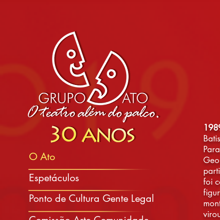
198
Bati
Para
O Ato
Geor
part
Espetáculos
foi 
figu
Ponto de Cultura Gente Legal
mont
viro