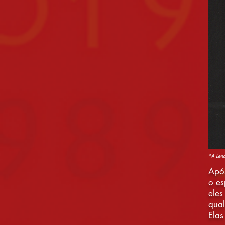
"A Lend
Após
o es
eles
qual
Elas