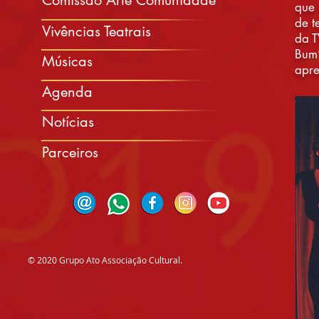
Comissão Arte Comunidade
que 
de t
Vivências Teatrais
da T
Bum”
Músicas
apre
Agenda
Notícias
Parceiros
MENU
© 2020 Grupo Ato Associação Cultural.