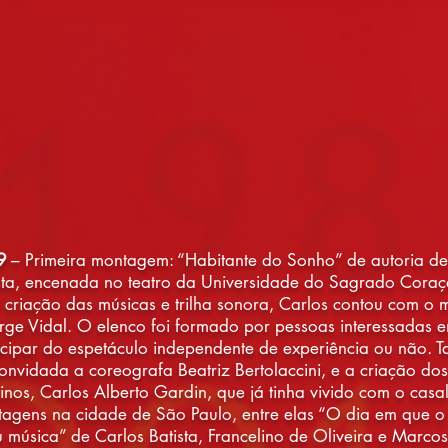
9
– Primeira montagem: “Habitante do Sonho” de autoria de
sta, encenada no teatro da Universidade do Sagrado Coraç
 criação das músicas e trilha sonora, Carlos contou com o 
ge Vidal. O elenco foi formado por pessoas interessadas 
icipar do espetáculo independente de experiência ou não.
convidada a coreografa Beatriz Bertolaccini, e a criação dos
rinos, Carlos Alberto Gardin, que já tinha vivido com o casa
agens na cidade de São Paulo, entre elas “O dia em que 
u música” de Carlos Batista, Francelino de Oliveira e Marcos