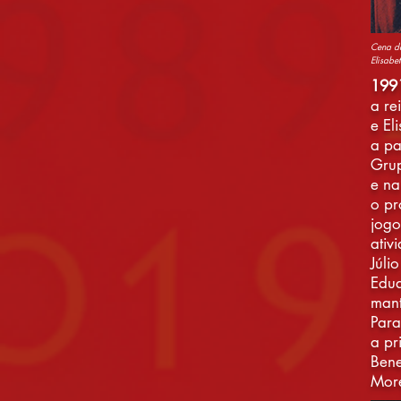
Cena da
Elisabet
199
a re
e El
a pa
Grup
e na
o pr
jogo
ativ
Júli
Edua
mant
Para
a pr
Bene
More