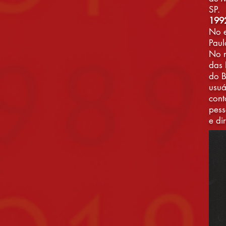
SP.
199
No e
Paul
No m
das 
do B
usuá
con
pess
e di