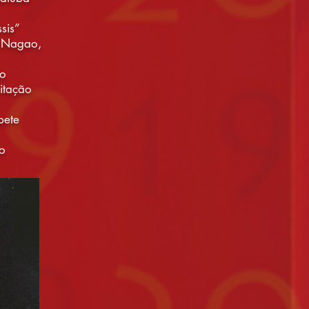
sis”
co Nagao,
ão
itação
bete
ão