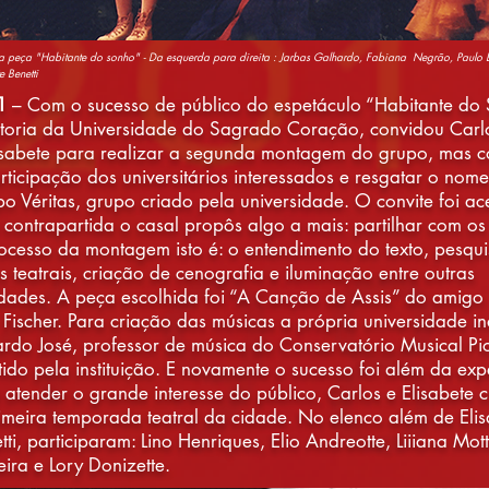
 peça "Habitante do sonho" - Da esquerda para direita : Jarbas Galhardo, Fabiana Negrão, Paulo B
e Benetti
1
– Com o sucesso de público do espetáculo “Habitante do 
itoria da Universidade do Sagrado Coração, convidou Carl
isabete para realizar a segunda montagem do grupo, mas 
rticipação dos universitários interessados e resgatar o nom
o Véritas, grupo criado pela universidade. O convite foi ac
 contrapartida o casal propôs algo a mais: partilhar com os
ocesso da montagem isto é: o entendimento do texto, pesqui
s teatrais, criação de cenografia e iluminação entre outras
idades. A peça escolhida foi “A Canção de Assis” do amigo
o Fischer. Para criação das músicas a própria universidade i
rdo José, professor de música do Conservatório Musical Pio
ido pela instituição. E novamente o sucesso foi além da expe
 atender o grande interesse do público, Carlos e Elisabete 
imeira temporada teatral da cidade. No elenco além de Eli
tti, participaram: Lino Henriques, Elio Andreotte, Liiiana Mott
ira e Lory Donizette.