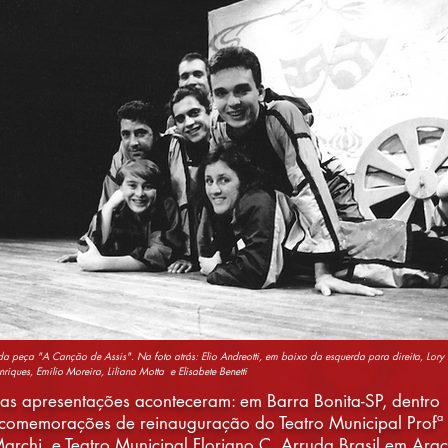
da peça "A Canção de Assis". Na foto atrás: Elio Andreotti, em baixo da esquerda para direita, Lory 
nriques, Emilio Moreira, Liliana Motta e Elisabete Benetti
as apresentações aconteceram: em Barra Bonita-SP, dentro
comemorações de reinauguração do Teatro Municipal Profª 
archi, e Teatro Municipal Floriano C. Arruda Brasil em Ara