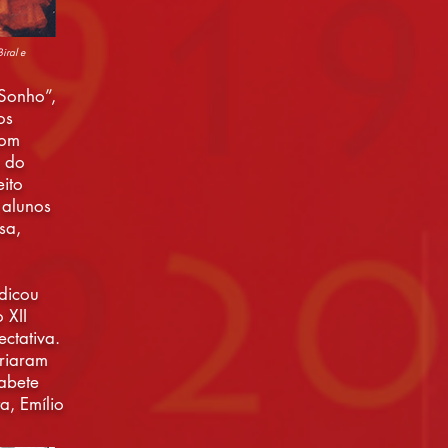
iral e
Sonho”,
os
com
e do
eito
 alunos
sa,
ndicou
 XII
ctativa.
criaram
sabete
a, Emílio