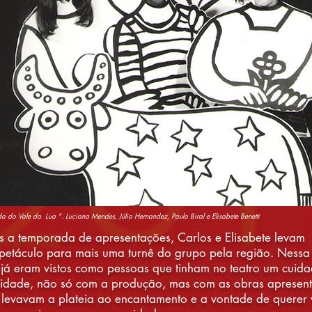
a do Vale da Lua ". Luciana Mendes, Júlio Hernandez, Paulo Biral e Elisabete Benetti
 a temporada de apresentações, Carlos e Elisabete levam
petáculo para mais uma turnê do grupo pela região. Ness
 já eram vistos como pessoas que tinham no teatro um cuid
idade, não só com a produção, mas com as obras apresen
 levavam a plateia ao encantamento e a vontade de querer 