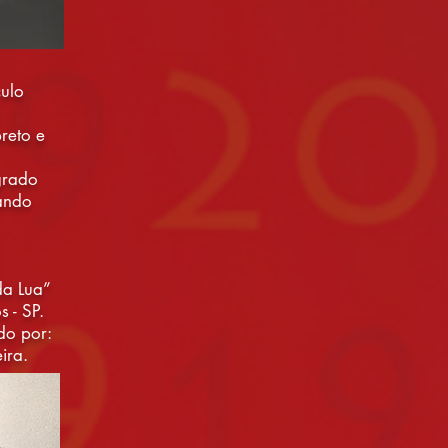
culo
reto e
grado
ando
da Lua”
 - SP.
do por:
ira.