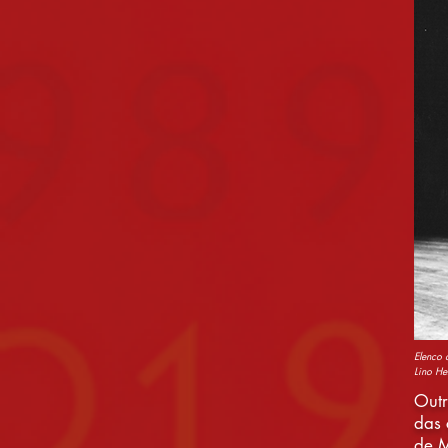
Elenco 
Lino He
Outr
das 
de M