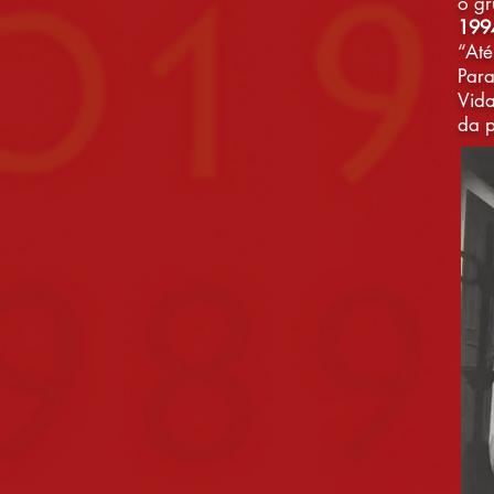
o gr
199
“Até
Par
Vida
da p