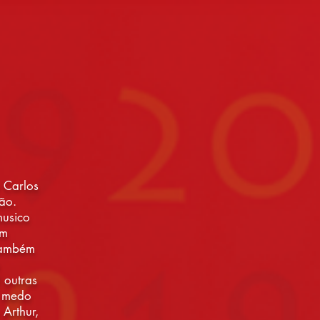
 Carlos
ão.
musico
em
 Também
l outras
o medo
 Arthur,