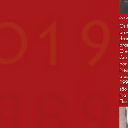
Cena da
Os 
pro
dra
bra
O e
Cor
por 
Nes
o e
199
são
Na 
Elis