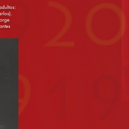
adultos:
rlos).
orge
antes