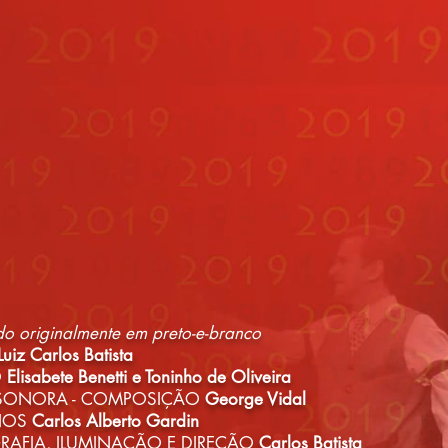
do originalmente em preto-e-branco
Luiz Carlos Batista
O
Elisabete Benetti e Toninho de Oliveira
 SONORA -
COMPOSIÇÃO
George Vidal
INOS
Carlos Alberto Gardin
AFIA, ILUMINAÇÃO E DIREÇÃO
Carlos Batista