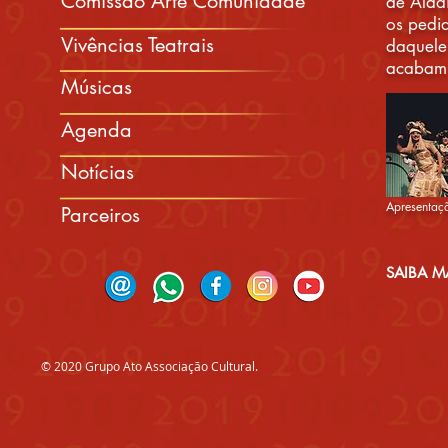
Comissão Arte Comunidade
de Alad
os pedi
Vivências Teatrais
daquele
acabam 
Músicas
Agenda
Notícias
Apresentaç
Parceiros
SAIBA M
MENU
© 2020 Grupo Ato Associação Cultural.